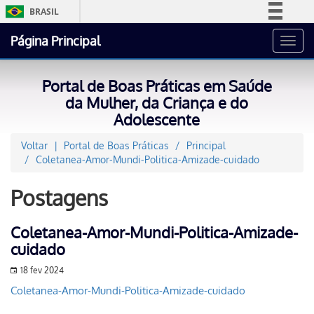
BRASIL
Simplifique!
Página Principal
Toggl
Comunica BR
navig
Participe
Portal de Boas Práticas em Saúde
Acesso à informação
da Mulher, da Criança e do
Adolescente
Legislação
Canais
Voltar
Portal de Boas Práticas
Principal
Coletanea-Amor-Mundi-Politica-Amizade-cuidado
Postagens
Coletanea-Amor-Mundi-Politica-Amizade-
cuidado
18 fev 2024
Coletanea-Amor-Mundi-Politica-Amizade-cuidado