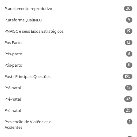
Planejamento reprodutivo
20
PlataformaQualiNEO
9
PNAISC e seus Eixos Estratégicos
19
Pós Parto
12
Pós-parto
6
Pós-parto
11
Posts Principais Questões
195
Pré-natal
13
Pré-natal
43
Pré-natal
25
Prevenção de Violências e
1
Acidentes