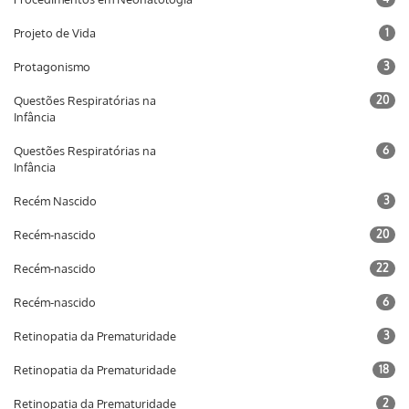
Projeto de Vida
1
Protagonismo
3
Questões Respiratórias na
20
Infância
Questões Respiratórias na
6
Infância
Recém Nascido
3
Recém-nascido
20
Recém-nascido
22
Recém-nascido
6
Retinopatia da Prematuridade
3
Retinopatia da Prematuridade
18
Retinopatia da Prematuridade
2