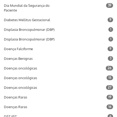
Dia Mundial da Segurança do
39
Paciente
Diabetes Mellitus Gestacional
9
Displasia Broncopulmonar (DBP)
1
Displasia Broncopulmonar (DBP)
1
Doença Falciforme
9
Doenças Benignas
3
Doenças oncológicas
26
Doenças oncológicas
15
Doenças oncológicas
27
Doenças Raras
19
Doenças Raras
16
DST/IST
6