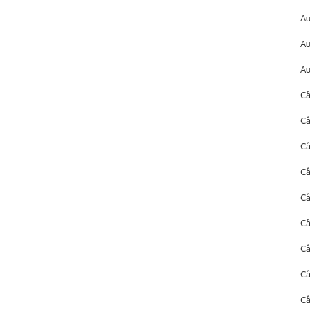
A
A
Au
Câ
Câ
Câ
Câ
Câ
Câ
C
C
Câ