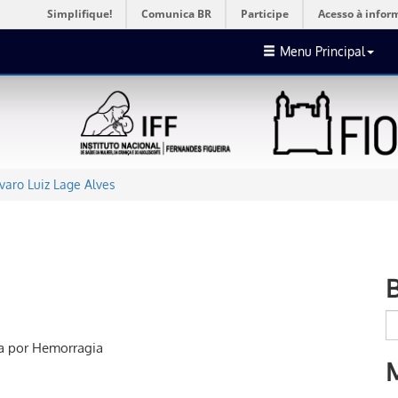
Simplifique!
Comunica BR
Participe
Acesso à infor
Menu Principal
varo Luiz Lage Alves
na por Hemorragia