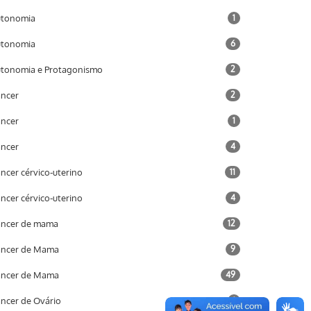
utonomia
1
utonomia
6
tonomia e Protagonismo
2
ncer
2
ncer
1
ncer
4
ncer cérvico-uterino
11
ncer cérvico-uterino
4
ncer de mama
12
âncer de Mama
9
âncer de Mama
49
ncer de Ovário
1