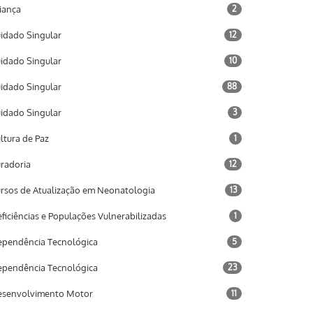
iança
2
idado Singular
12
idado Singular
10
idado Singular
88
idado Singular
3
ltura de Paz
1
radoria
12
rsos de Atualização em Neonatologia
13
ficiências e Populações Vulnerabilizadas
1
pendência Tecnológica
5
pendência Tecnológica
23
senvolvimento Motor
11