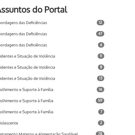
ssuntos do Portal
ordagens das Deficiências
12
ordagens das Deficiências
47
ordagens das Deficiências
6
identes e Situação de Violência
11
identes e Situação de Violência
8
identes e Situação de Violência
13
olhimento e Suporte à Família
16
olhimento e Suporte à Família
59
olhimento e Suporte à Família
7
olescente
2
eitamento Materno e Alimentação Saudável
28