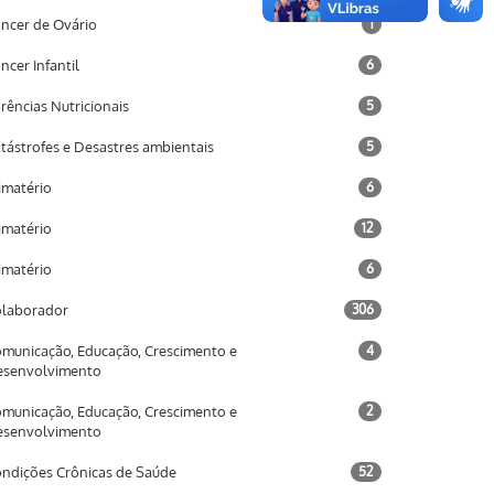
ncer de Ovário
1
ncer Infantil
6
rências Nutricionais
5
tástrofes e Desastres ambientais
5
imatério
6
imatério
12
imatério
6
laborador
306
municação, Educação, Crescimento e
4
esenvolvimento
municação, Educação, Crescimento e
2
esenvolvimento
ndições Crônicas de Saúde
52