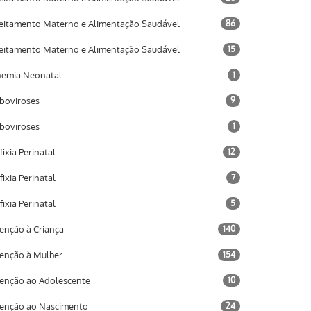
eitamento Materno e Alimentação Saudável
86
eitamento Materno e Alimentação Saudável
15
emia Neonatal
1
boviroses
9
boviroses
1
fixia Perinatal
12
fixia Perinatal
7
fixia Perinatal
5
enção à Criança
140
enção à Mulher
154
enção ao Adolescente
10
enção ao Nascimento
24