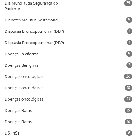
Dia Mundial da Segurança do
39
Paciente
Diabetes Mellitus Gestacional
9
Displasia Broncopulmonar (DBP)
1
Displasia Broncopulmonar (DBP)
1
Doença Falciforme
9
Doenças Benignas
3
Doenças oncológicas
26
Doenças oncológicas
15
Doenças oncológicas
27
Doenças Raras
19
Doenças Raras
16
DST/IST
6