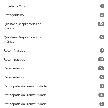
Projeto de Vida
1
Protagonismo
3
Questões Respiratórias na
20
Infância
Questões Respiratórias na
6
Infância
Recém Nascido
3
Recém-nascido
20
Recém-nascido
22
Recém-nascido
6
Retinopatia da Prematuridade
3
Retinopatia da Prematuridade
18
Retinopatia da Prematuridade
2