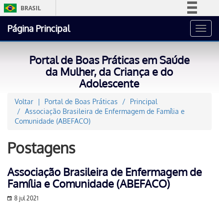
BRASIL
Simplifique!
Página Principal
Toggl
Comunica BR
navig
Participe
Portal de Boas Práticas em Saúde
Acesso à informação
da Mulher, da Criança e do
Adolescente
Legislação
Canais
Voltar
Portal de Boas Práticas
Principal
Associação Brasileira de Enfermagem de Família e
Comunidade (ABEFACO)
Postagens
Associação Brasileira de Enfermagem de
Família e Comunidade (ABEFACO)
8 jul 2021