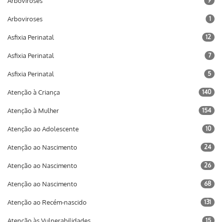
Arboviroses
9
Arboviroses
1
Asfixia Perinatal
12
Asfixia Perinatal
7
Asfixia Perinatal
5
Atenção à Criança
140
Atenção à Mulher
154
Atenção ao Adolescente
10
Atenção ao Nascimento
24
Atenção ao Nascimento
26
Atenção ao Nascimento
68
Atenção ao Recém-nascido
131
Atenção às Vulnerabilidades
15