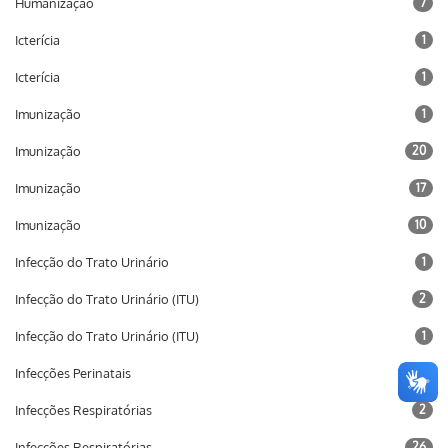
Humanização
7
Icterícia
1
Icterícia
1
Imunização
1
Imunização
20
Imunização
17
Imunização
10
Infecção do Trato Urinário
1
Infecção do Trato Urinário (ITU)
2
Infecção do Trato Urinário (ITU)
1
Infecções Perinatais
20
Infecções Respiratórias
2
Infecções Respiratórias
26