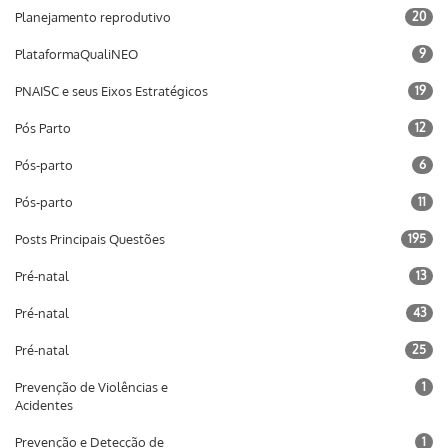
Planejamento reprodutivo
20
PlataformaQualiNEO
9
PNAISC e seus Eixos Estratégicos
19
Pós Parto
12
Pós-parto
6
Pós-parto
11
Posts Principais Questões
195
Pré-natal
13
Pré-natal
43
Pré-natal
25
Prevenção de Violências e
1
Acidentes
Prevenção e Detecção de
1