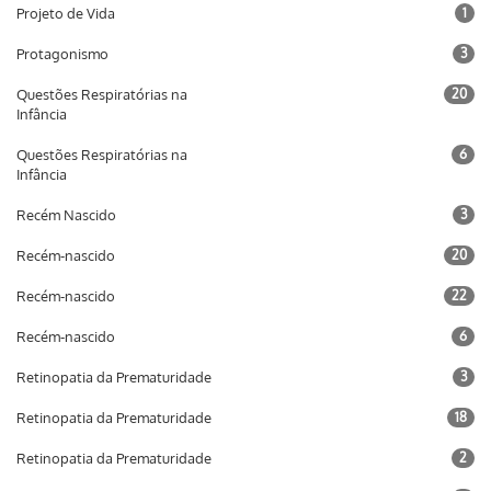
Projeto de Vida
1
Protagonismo
3
Questões Respiratórias na
20
Infância
Questões Respiratórias na
6
Infância
Recém Nascido
3
Recém-nascido
20
Recém-nascido
22
Recém-nascido
6
Retinopatia da Prematuridade
3
Retinopatia da Prematuridade
18
Retinopatia da Prematuridade
2