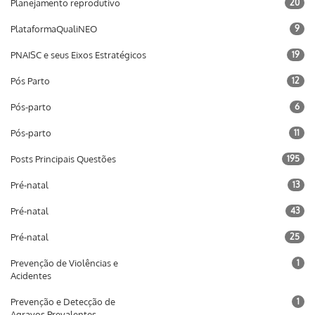
Planejamento reprodutivo
20
PlataformaQualiNEO
9
PNAISC e seus Eixos Estratégicos
19
Pós Parto
12
Pós-parto
6
Pós-parto
11
Posts Principais Questões
195
Pré-natal
13
Pré-natal
43
Pré-natal
25
Prevenção de Violências e
1
Acidentes
Prevenção e Detecção de
1
Agravos Prevalentes