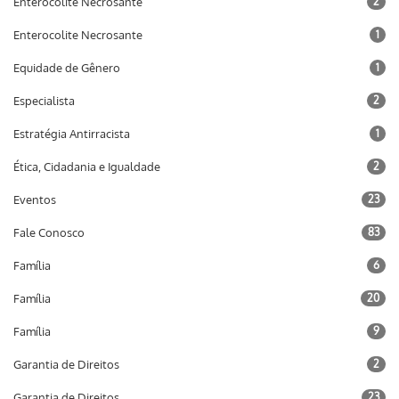
Enterocolite Necrosante
2
Enterocolite Necrosante
1
Equidade de Gênero
1
Especialista
2
Estratégia Antirracista
1
Ética, Cidadania e Igualdade
2
Eventos
23
Fale Conosco
83
Família
6
Família
20
Família
9
Garantia de Direitos
2
Garantia de Direitos
23