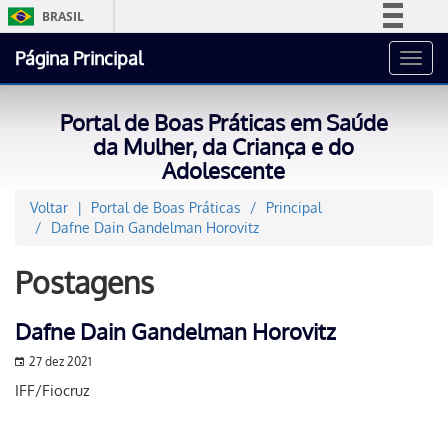
BRASIL
Simplifique!
Página Principal
Toggl
Comunica BR
navig
Participe
Portal de Boas Práticas em Saúde
Acesso à informação
da Mulher, da Criança e do
Adolescente
Legislação
Canais
Voltar
Portal de Boas Práticas
Principal
Dafne Dain Gandelman Horovitz
Postagens
Dafne Dain Gandelman Horovitz
27 dez 2021
IFF/Fiocruz