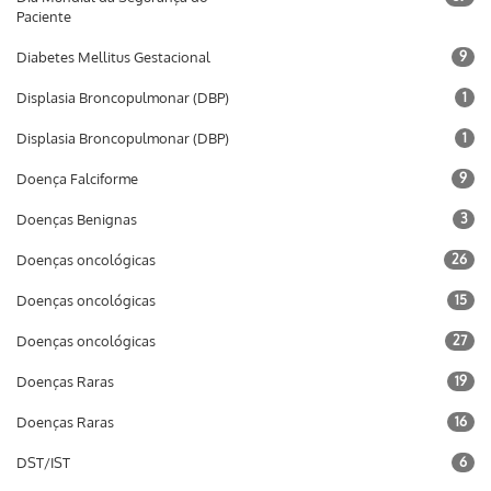
Paciente
Diabetes Mellitus Gestacional
9
Displasia Broncopulmonar (DBP)
1
Displasia Broncopulmonar (DBP)
1
Doença Falciforme
9
Doenças Benignas
3
Doenças oncológicas
26
Doenças oncológicas
15
Doenças oncológicas
27
Doenças Raras
19
Doenças Raras
16
DST/IST
6