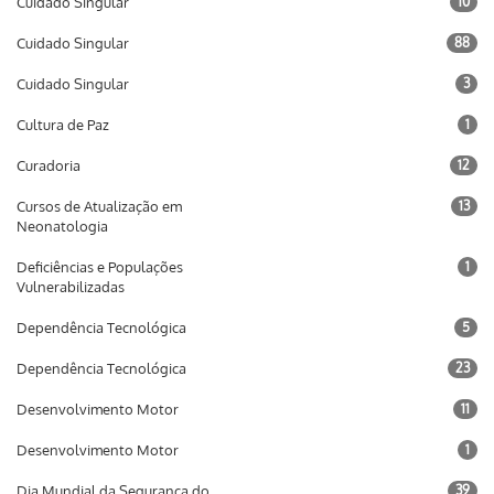
Cuidado Singular
10
Cuidado Singular
88
Cuidado Singular
3
Cultura de Paz
1
Curadoria
12
Cursos de Atualização em
13
Neonatologia
Deficiências e Populações
1
Vulnerabilizadas
Dependência Tecnológica
5
Dependência Tecnológica
23
Desenvolvimento Motor
11
Desenvolvimento Motor
1
Dia Mundial da Segurança do
39