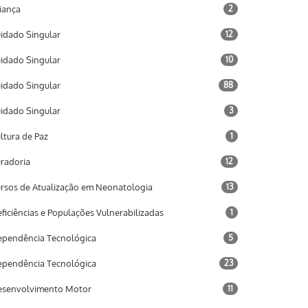
iança
2
idado Singular
12
idado Singular
10
idado Singular
88
idado Singular
3
ltura de Paz
1
radoria
12
rsos de Atualização em Neonatologia
13
ficiências e Populações Vulnerabilizadas
1
pendência Tecnológica
5
pendência Tecnológica
23
senvolvimento Motor
11