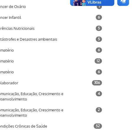
ncer de Ovário
1
ncer Infantil
6
rências Nutricionais
5
tástrofes e Desastres ambientais
5
imatério
6
imatério
12
imatério
6
laborador
306
municação, Educação, Crescimento e
4
esenvolvimento
municação, Educação, Crescimento e
2
esenvolvimento
ndições Crônicas de Saúde
52