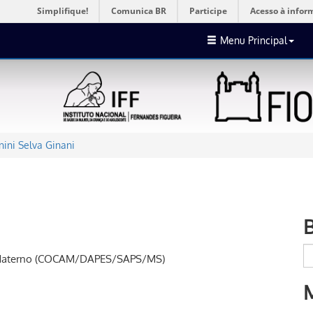
Simplifique!
Comunica BR
Participe
Acesso à infor
Menu Principal
nini Selva Ginani
o Materno (COCAM/DAPES/SAPS/MS)