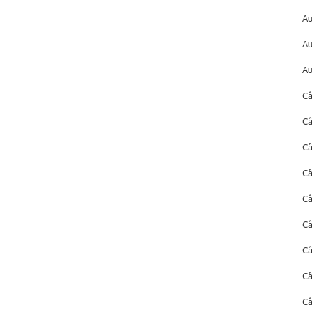
A
A
Au
Câ
Câ
Câ
Câ
Câ
Câ
C
C
Câ