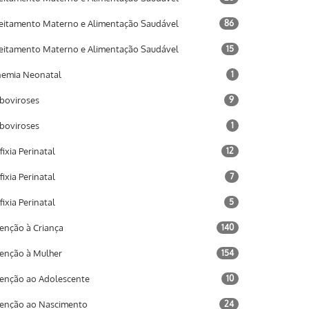
eitamento Materno e Alimentação Saudável
86
eitamento Materno e Alimentação Saudável
15
emia Neonatal
1
boviroses
9
boviroses
1
fixia Perinatal
12
fixia Perinatal
7
fixia Perinatal
5
enção à Criança
140
enção à Mulher
154
enção ao Adolescente
10
enção ao Nascimento
24