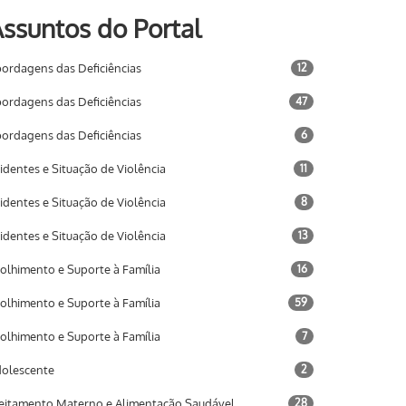
ssuntos do Portal
ordagens das Deficiências
12
ordagens das Deficiências
47
ordagens das Deficiências
6
identes e Situação de Violência
11
identes e Situação de Violência
8
identes e Situação de Violência
13
olhimento e Suporte à Família
16
olhimento e Suporte à Família
59
olhimento e Suporte à Família
7
olescente
2
eitamento Materno e Alimentação Saudável
28