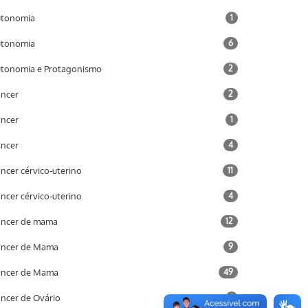
utonomia
1
utonomia
6
tonomia e Protagonismo
2
ncer
2
ncer
1
ncer
4
ncer cérvico-uterino
11
ncer cérvico-uterino
4
ncer de mama
12
âncer de Mama
9
âncer de Mama
49
ncer de Ovário
1