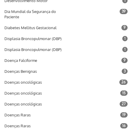
Desenvolvimento Motor
1
Dia Mundial da Segurança do
39
Paciente
Diabetes Mellitus Gestacional
9
Displasia Broncopulmonar (DBP)
1
Displasia Broncopulmonar (DBP)
1
Doença Falciforme
9
Doenças Benignas
3
Doenças oncológicas
26
Doenças oncológicas
15
Doenças oncológicas
27
Doenças Raras
19
Doenças Raras
16