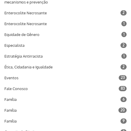
mecanismos e prevenção
Enterocolite Necrosante
2
Enterocolite Necrosante
1
Equidade de Gênero
1
Especialista
2
Estratégia Antirracista
1
Ética, Cidadania e Igualdade
2
Eventos
23
Fale Conosco
83
Família
6
Família
20
Família
9