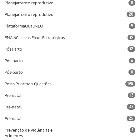
Planejamento reprodutivo
11
Planejamento reprodutivo
20
PlataformaQualiNEO
9
PNAISC e seus Eixos Estratégicos
19
Pós Parto
12
Pós-parto
6
Pós-parto
11
Posts Principais Questões
195
Pré-natal
13
Pré-natal
43
Pré-natal
25
Prevenção de Violências e
1
Acidentes