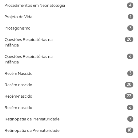
Procedimentos em Neonatologia
4
Projeto de Vida
1
Protagonismo
3
Questões Respiratórias na
20
Infância
Questões Respiratórias na
6
Infância
Recém Nascido
3
Recém-nascido
20
Recém-nascido
22
Recém-nascido
6
Retinopatia da Prematuridade
3
Retinopatia da Prematuridade
18