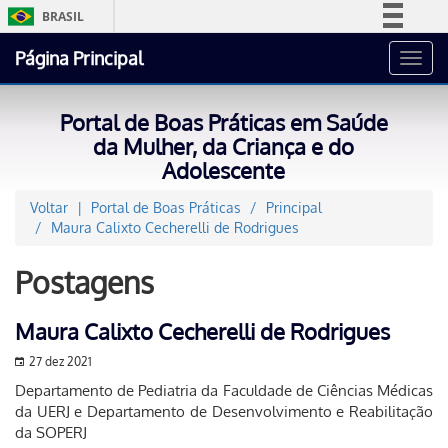
BRASIL
Simplifique!
Página Principal
Toggl
Comunica BR
navig
Participe
Portal de Boas Práticas em Saúde
Acesso à informação
da Mulher, da Criança e do
Adolescente
Legislação
Canais
Voltar
Portal de Boas Práticas
Principal
Maura Calixto Cecherelli de Rodrigues
Postagens
Maura Calixto Cecherelli de Rodrigues
27 dez 2021
Departamento de Pediatria da Faculdade de Ciências Médicas
da UERJ e Departamento de Desenvolvimento e Reabilitação
da SOPERJ