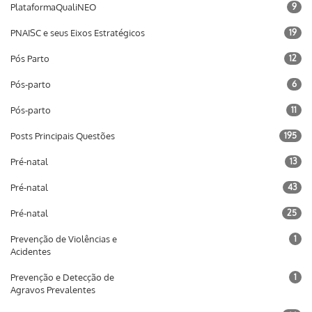
PlataformaQualiNEO
9
PNAISC e seus Eixos Estratégicos
19
Pós Parto
12
Pós-parto
6
Pós-parto
11
Posts Principais Questões
195
Pré-natal
13
Pré-natal
43
Pré-natal
25
Prevenção de Violências e
1
Acidentes
Prevenção e Detecção de
1
Agravos Prevalentes