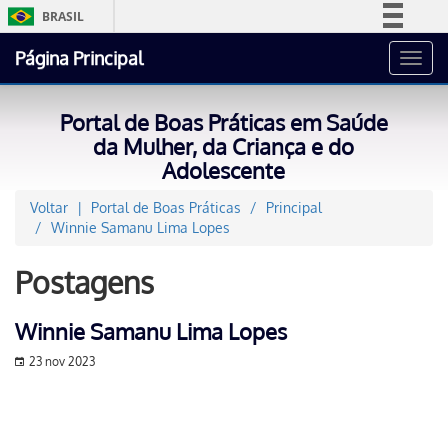
BRASIL
Simplifique!
Página Principal
Toggl
Comunica BR
navig
Participe
Portal de Boas Práticas em Saúde
Acesso à informação
da Mulher, da Criança e do
Adolescente
Legislação
Canais
Voltar
Portal de Boas Práticas
Principal
Winnie Samanu Lima Lopes
Postagens
Winnie Samanu Lima Lopes
23 nov 2023