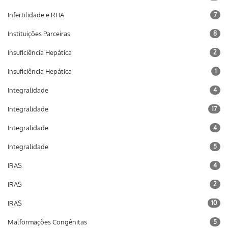
Infertilidade e RHA
7
Instituições Parceiras
8
Insuficiência Hepática
2
Insuficiência Hepática
1
Integralidade
4
Integralidade
17
Integralidade
4
Integralidade
5
IRAS
4
IRAS
2
IRAS
10
Malformações Congênitas
5