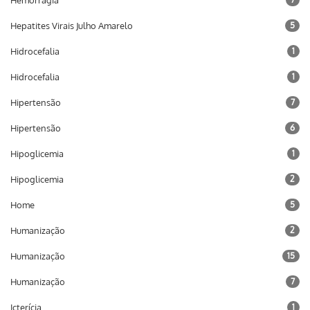
Hemorragia
Hepatites Virais Julho Amarelo
5
Hidrocefalia
1
Hidrocefalia
1
Hipertensão
7
Hipertensão
6
Hipoglicemia
1
Hipoglicemia
2
Home
5
Humanização
2
Humanização
15
Humanização
7
Icterícia
1