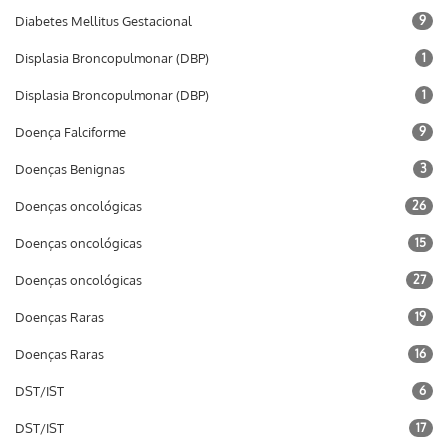
Diabetes Mellitus Gestacional
9
Displasia Broncopulmonar (DBP)
1
Displasia Broncopulmonar (DBP)
1
Doença Falciforme
9
Doenças Benignas
3
Doenças oncológicas
26
Doenças oncológicas
15
Doenças oncológicas
27
Doenças Raras
19
Doenças Raras
16
DST/IST
6
DST/IST
17