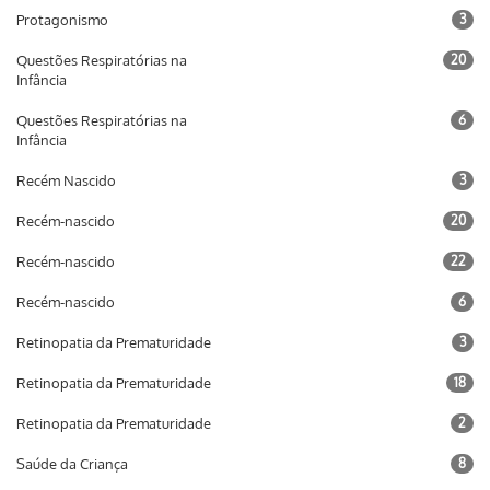
Protagonismo
3
Questões Respiratórias na
20
Infância
Questões Respiratórias na
6
Infância
Recém Nascido
3
Recém-nascido
20
Recém-nascido
22
Recém-nascido
6
Retinopatia da Prematuridade
3
Retinopatia da Prematuridade
18
Retinopatia da Prematuridade
2
Saúde da Criança
8