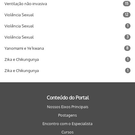
Ventilação não-invasiva
15
Violência Sexual
12
Violência Sexual
1
Violência Sexual
3
Yanomami e Ye’kwana
8
Zika e Chikungunya
1
Zika e Chikungunya
1
Conteúdo do Portal
Nossos Eixos Principais
Postagens
Encontro com o Especialista
Cursos