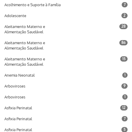
Acolhimento e Suporte à Família
7
Adolescente
2
Aleitamento Materno e
28
Alimentação Saudável
Aleitamento Materno e
86
Alimentação Saudável
Aleitamento Materno e
15
Alimentação Saudável
Anemia Neonatal
1
Arboviroses
9
Arboviroses
1
Asfixia Perinatal
12
Asfixia Perinatal
7
Asfixia Perinatal
5