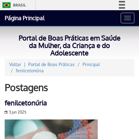
BRASIL
Simplifique!
Página Principal
Toggl
Comunica BR
navig
Participe
Portal de Boas Práticas em Saúde
Acesso à informação
da Mulher, da Criança e do
Adolescente
Legislação
Canais
Voltar
Portal de Boas Práticas
Principal
fenilcetonúria
Postagens
fenilcetonúria
3 jun 2025