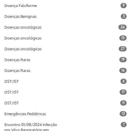
Doença Falciforme
9
Doenças Benignas
3
Doenças oncológicas
26
Doenças oncológicas
15
Doenças oncológicas
27
Doenças Raras
19
Doenças Raras
16
DST/IST
6
DST/IST
17
DST/IST
11
Emergências Pediátricas
13
Encontro 01/08/2024 Infecção
7
por Vírus Respiratório em