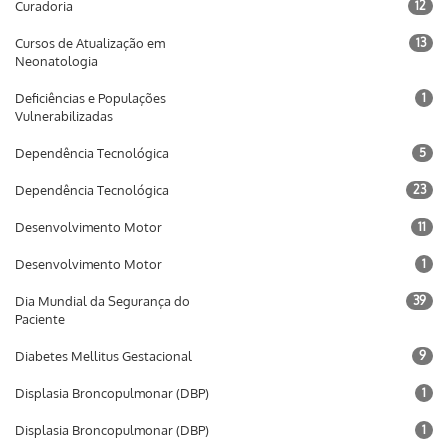
Curadoria
12
Cursos de Atualização em
13
Neonatologia
Deficiências e Populações
1
Vulnerabilizadas
Dependência Tecnológica
5
Dependência Tecnológica
23
Desenvolvimento Motor
11
Desenvolvimento Motor
1
Dia Mundial da Segurança do
39
Paciente
Diabetes Mellitus Gestacional
9
Displasia Broncopulmonar (DBP)
1
Displasia Broncopulmonar (DBP)
1