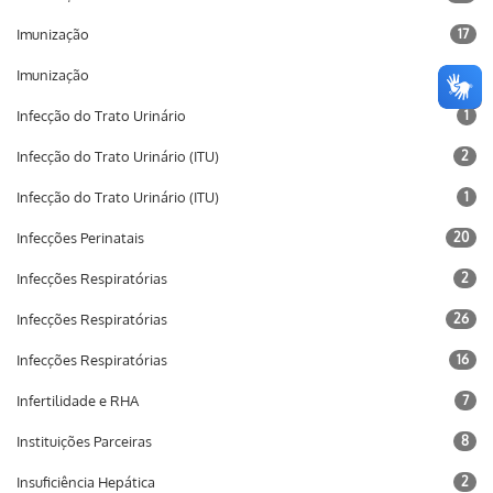
Imunização
17
Imunização
10
Infecção do Trato Urinário
1
Infecção do Trato Urinário (ITU)
2
Infecção do Trato Urinário (ITU)
1
Infecções Perinatais
20
Infecções Respiratórias
2
Infecções Respiratórias
26
Infecções Respiratórias
16
Infertilidade e RHA
7
Instituições Parceiras
8
Insuficiência Hepática
2