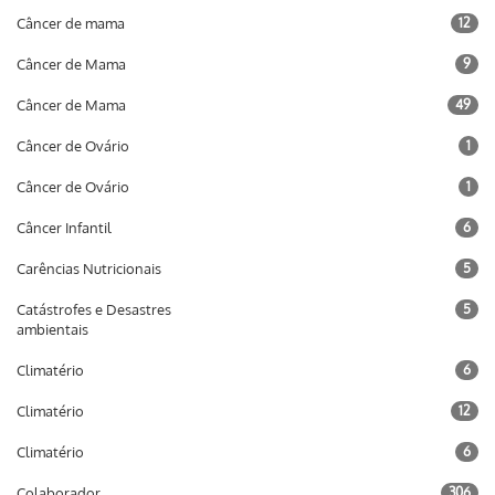
Câncer de mama
12
Câncer de Mama
9
Câncer de Mama
49
Câncer de Ovário
1
Câncer de Ovário
1
Câncer Infantil
6
Carências Nutricionais
5
Catástrofes e Desastres
5
ambientais
Climatério
6
Climatério
12
Climatério
6
Colaborador
306