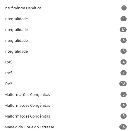
Insuficiência Hepática
1
Integralidade
4
Integralidade
17
Integralidade
4
Integralidade
5
IRAS
4
IRAS
2
IRAS
10
Malformações Congênitas
5
Malformações Congênitas
4
Malformações Congênitas
8
Manejo da Dor e do Estresse
16