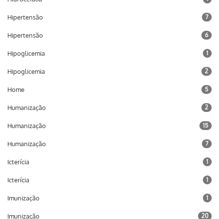
Hipertensão
7
Hipertensão
6
Hipoglicemia
1
Hipoglicemia
2
Home
5
Humanização
2
Humanização
15
Humanização
7
Icterícia
1
Icterícia
1
Imunização
1
Imunização
20