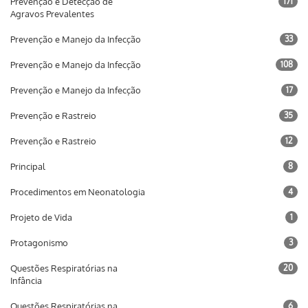
Prevenção e Detecção de
171
Agravos Prevalentes
Prevenção e Manejo da Infecção
33
Prevenção e Manejo da Infecção
108
Prevenção e Manejo da Infecção
17
Prevenção e Rastreio
35
Prevenção e Rastreio
12
Principal
8
Procedimentos em Neonatologia
4
Projeto de Vida
1
Protagonismo
3
Questões Respiratórias na
20
Infância
Questões Respiratórias na
6