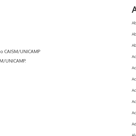
A
Ab
Ab
Ab
a do CAISM/UNICAMP
Ac
ISM/UNICAMP.
Ac
Ac
Ac
Ac
Ac
Ad
Al