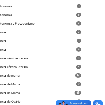
utonomia
1
utonomia
6
tonomia e Protagonismo
2
ncer
2
ncer
1
ncer
4
ncer cérvico-uterino
11
ncer cérvico-uterino
4
ncer de mama
12
âncer de Mama
9
âncer de Mama
49
ncer de Ovário
1