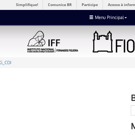
Simplifique!
Comunica BR
Participe
Acesso à infor
Menu Principal
G_CDI