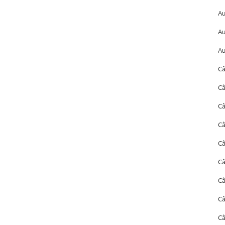
A
A
Au
Câ
Câ
Câ
Câ
Câ
Câ
C
C
Câ