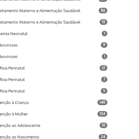
eitamento Materno e Alimentação Saudável
86
eitamento Materno e Alimentação Saudável
15
emia Neonatal
1
boviroses
9
boviroses
1
fixia Perinatal
12
fixia Perinatal
7
fixia Perinatal
5
enção à Criança
140
enção à Mulher
154
enção ao Adolescente
10
enção ao Nascimento
24