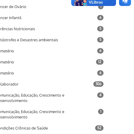
ncer de Ovário
1
ncer Infantil
6
rências Nutricionais
5
tástrofes e Desastres ambientais
5
imatério
6
imatério
12
imatério
6
laborador
306
municação, Educação, Crescimento e
4
esenvolvimento
municação, Educação, Crescimento e
1
esenvolvimento
ndições Crônicas de Saúde
52