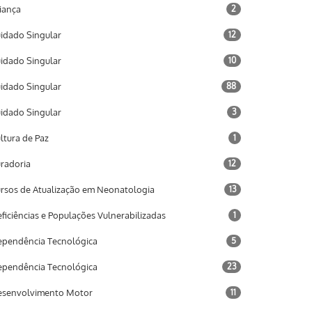
iança
2
idado Singular
12
idado Singular
10
idado Singular
88
idado Singular
3
ltura de Paz
1
radoria
12
rsos de Atualização em Neonatologia
13
ficiências e Populações Vulnerabilizadas
1
pendência Tecnológica
5
pendência Tecnológica
23
senvolvimento Motor
11