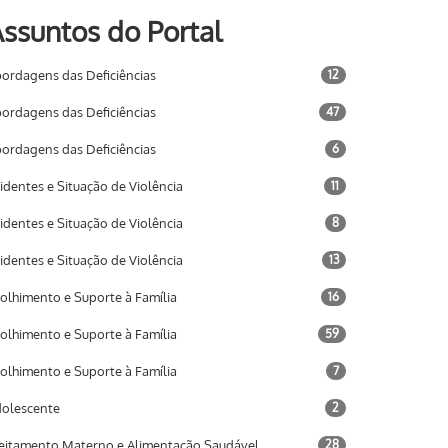
ssuntos do Portal
ordagens das Deficiências
12
ordagens das Deficiências
47
ordagens das Deficiências
6
identes e Situação de Violência
11
identes e Situação de Violência
8
identes e Situação de Violência
13
olhimento e Suporte à Família
16
olhimento e Suporte à Família
59
olhimento e Suporte à Família
7
olescente
2
eitamento Materno e Alimentação Saudável
28