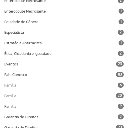
Enterocolite Necrosante
2
Enterocolite Necrosante
1
Equidade de Gênero
1
Especialista
2
Estratégia Antirracista
1
Ética, Cidadania e Igualdade
2
Eventos
23
Fale Conosco
83
Família
6
Família
20
Família
9
Garantia de Direitos
2
Garantia de Direitos
23