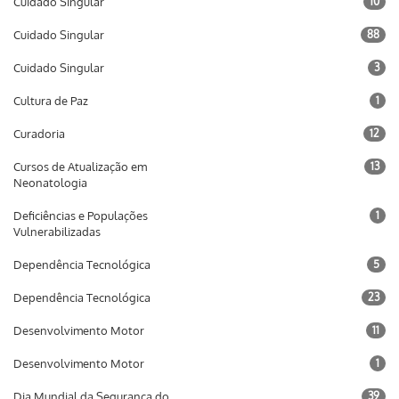
Cuidado Singular
10
Cuidado Singular
88
Cuidado Singular
3
Cultura de Paz
1
Curadoria
12
Cursos de Atualização em
13
Neonatologia
Deficiências e Populações
1
Vulnerabilizadas
Dependência Tecnológica
5
Dependência Tecnológica
23
Desenvolvimento Motor
11
Desenvolvimento Motor
1
Dia Mundial da Segurança do
39