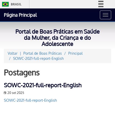
BRASIL
Simplifique!
Página Principal
Toggl
Comunica BR
navig
Participe
Portal de Boas Práticas em Saúde
Acesso à informação
da Mulher, da Criança e do
Adolescente
Legislação
Canais
Voltar
Portal de Boas Práticas
Principal
SOWC-2021-full-report-English
Postagens
SOWC-2021-full-report-English
20 set 2025
SOWC-2021-full-report-English