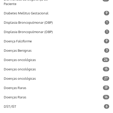
Paciente
Diabetes Mellitus Gestacional
9
Displasia Broncopulmonar (DBP)
1
Displasia Broncopulmonar (DBP)
1
Doença Falciforme
9
Doenças Benignas
3
Doenças oncológicas
26
Doenças oncológicas
15
Doenças oncológicas
27
Doenças Raras
19
Doenças Raras
16
DST/IST
6