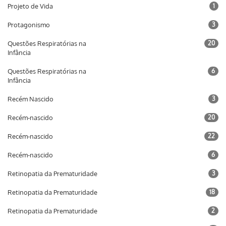
Projeto de Vida
1
Protagonismo
3
Questões Respiratórias na
20
Infância
Questões Respiratórias na
6
Infância
Recém Nascido
3
Recém-nascido
20
Recém-nascido
22
Recém-nascido
6
Retinopatia da Prematuridade
3
Retinopatia da Prematuridade
18
Retinopatia da Prematuridade
2