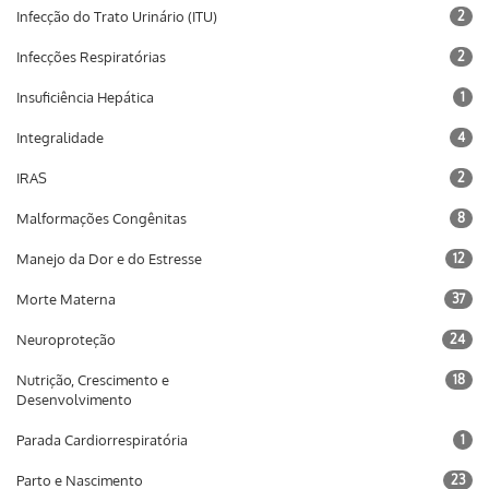
Infecção do Trato Urinário (ITU)
2
Infecções Respiratórias
2
Insuficiência Hepática
1
Integralidade
4
IRAS
2
Malformações Congênitas
8
Manejo da Dor e do Estresse
12
Morte Materna
37
Neuroproteção
24
Nutrição, Crescimento e
18
Desenvolvimento
Parada Cardiorrespiratória
1
Parto e Nascimento
23