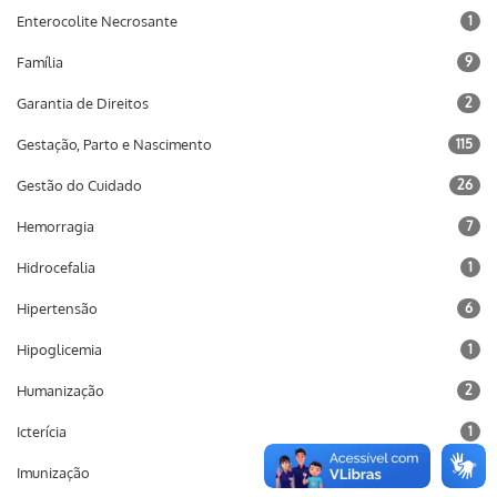
Enterocolite Necrosante
1
Família
9
Garantia de Direitos
2
Gestação, Parto e Nascimento
115
Gestão do Cuidado
26
Hemorragia
7
Hidrocefalia
1
Hipertensão
6
Hipoglicemia
1
Humanização
2
Icterícia
1
Imunização
10