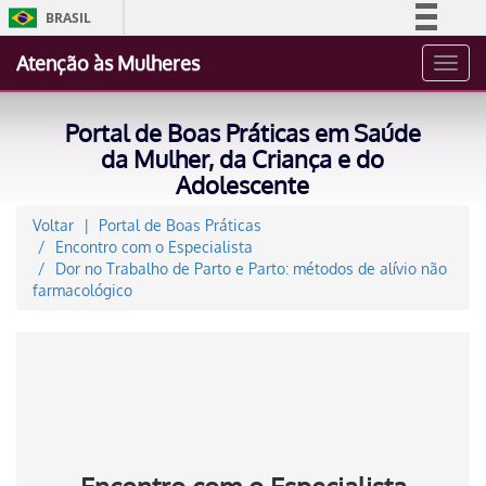
BRASIL
Simplifique!
Atenção às Mulheres
Toggl
Comunica BR
navig
Participe
Portal de Boas Práticas em Saúde
Acesso à informação
da Mulher, da Criança e do
Adolescente
Legislação
Canais
Voltar
Portal de Boas Práticas
Encontro com o Especialista
Dor no Trabalho de Parto e Parto: métodos de alívio não
farmacológico