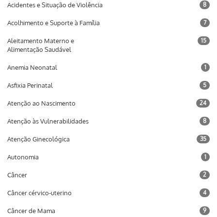
Acidentes e Situação de Violência
8
Acolhimento e Suporte à Família
7
Aleitamento Materno e
15
Alimentação Saudável
Anemia Neonatal
1
Asfixia Perinatal
5
Atenção ao Nascimento
24
Atenção às Vulnerabilidades
8
Atenção Ginecológica
35
Autonomia
1
Câncer
2
Câncer cérvico-uterino
4
Câncer de Mama
9