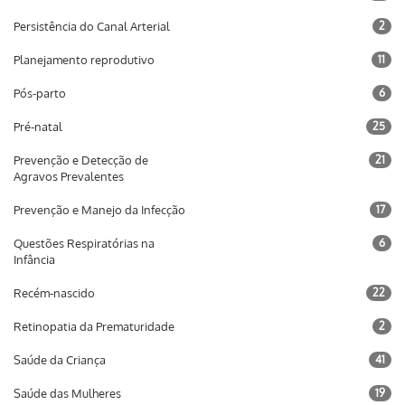
Persistência do Canal Arterial
2
Planejamento reprodutivo
11
Pós-parto
6
Pré-natal
25
Prevenção e Detecção de
21
Agravos Prevalentes
Prevenção e Manejo da Infecção
17
Questões Respiratórias na
6
Infância
Recém-nascido
22
Retinopatia da Prematuridade
2
Saúde da Criança
41
Saúde das Mulheres
19