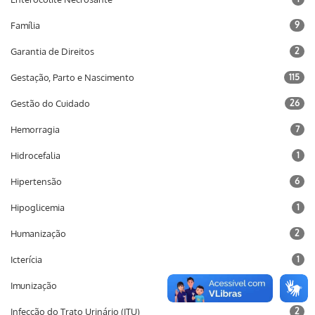
Família
9
Garantia de Direitos
2
Gestação, Parto e Nascimento
115
Gestão do Cuidado
26
Hemorragia
7
Hidrocefalia
1
Hipertensão
6
Hipoglicemia
1
Humanização
2
Icterícia
1
Imunização
10
Infecção do Trato Urinário (ITU)
2