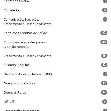
Câncer de Ovário
1
Climatério
6
Comunicação, Educação,
1
Crescimento e Desenvolvimento
Condições Crônicas de Saúde
42
Condições relevantes para a
46
Atenção Neonatal
Crescimento e Desenvolvimento
15
Cuidado Singular
12
Displasia Broncopulmonar (DBP)
1
Doenças oncológicas
15
Doenças Raras
16
DST/IST
6
Enterocolite Necrosante
1