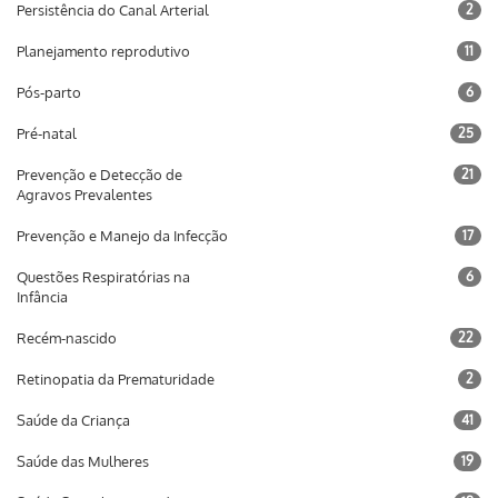
Persistência do Canal Arterial
2
Planejamento reprodutivo
11
Pós-parto
6
Pré-natal
25
Prevenção e Detecção de
21
Agravos Prevalentes
Prevenção e Manejo da Infecção
17
Questões Respiratórias na
6
Infância
Recém-nascido
22
Retinopatia da Prematuridade
2
Saúde da Criança
41
Saúde das Mulheres
19