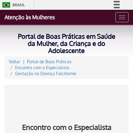
BRASIL
Simplifique!
Atenção às Mulheres
Toggl
Comunica BR
navig
Participe
Portal de Boas Práticas em Saúde
Acesso à informação
da Mulher, da Criança e do
Adolescente
Legislação
Canais
Voltar
Portal de Boas Práticas
Encontro com o Especialista
Gestação na Doença Falciforme
Encontro com o Especialista