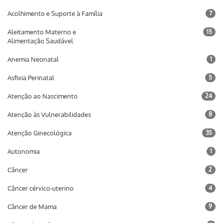
Acolhimento e Suporte à Família
7
Aleitamento Materno e
15
Alimentação Saudável
Anemia Neonatal
1
Asfixia Perinatal
5
Atenção ao Nascimento
24
Atenção às Vulnerabilidades
8
Atenção Ginecológica
35
Autonomia
1
Câncer
2
Câncer cérvico-uterino
4
Câncer de Mama
9