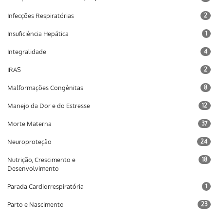
Infecções Respiratórias
2
Insuficiência Hepática
1
Integralidade
4
IRAS
2
Malformações Congênitas
8
Manejo da Dor e do Estresse
12
Morte Materna
37
Neuroproteção
24
Nutrição, Crescimento e
18
Desenvolvimento
Parada Cardiorrespiratória
1
Parto e Nascimento
23