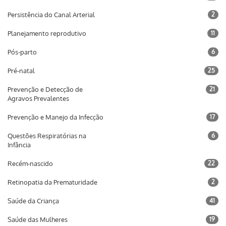
Persistência do Canal Arterial
2
Planejamento reprodutivo
11
Pós-parto
6
Pré-natal
25
Prevenção e Detecção de
21
Agravos Prevalentes
Prevenção e Manejo da Infecção
17
Questões Respiratórias na
6
Infância
Recém-nascido
22
Retinopatia da Prematuridade
2
Saúde da Criança
41
Saúde das Mulheres
19