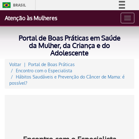
BRASIL
Simplifique!
Atenção às Mulheres
Toggl
Comunica BR
navig
Participe
Portal de Boas Práticas em Saúde
Acesso à informação
da Mulher, da Criança e do
Adolescente
Legislação
Canais
Voltar
Portal de Boas Práticas
Encontro com o Especialista
Hábitos Saudáveis e Prevenção do Câncer de Mama: é
possível?