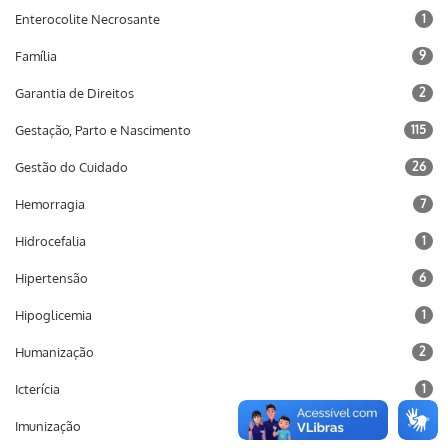
Enterocolite Necrosante
1
Família
9
Garantia de Direitos
2
Gestação, Parto e Nascimento
115
Gestão do Cuidado
26
Hemorragia
7
Hidrocefalia
1
Hipertensão
6
Hipoglicemia
1
Humanização
2
Icterícia
1
Imunização
10