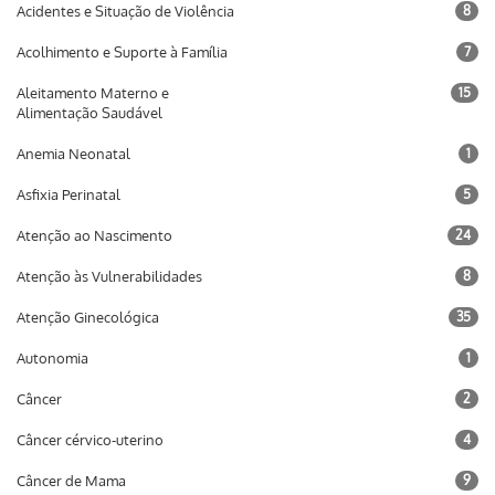
Acidentes e Situação de Violência
8
Acolhimento e Suporte à Família
7
Aleitamento Materno e
15
Alimentação Saudável
Anemia Neonatal
1
Asfixia Perinatal
5
Atenção ao Nascimento
24
Atenção às Vulnerabilidades
8
Atenção Ginecológica
35
Autonomia
1
Câncer
2
Câncer cérvico-uterino
4
Câncer de Mama
9