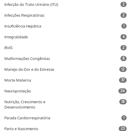
Infecção do Trato Urinário (ITU)
2
Infecções Respiratórias
2
Insuficiência Hepática
1
Integralidade
4
IRAS
2
Malformações Congênitas
8
Manejo da Dor e do Estresse
12
Morte Materna
37
Neuroproteção
24
Nutrição, Crescimento e
18
Desenvolvimento
Parada Cardiorrespiratória
1
Parto e Nascimento
23