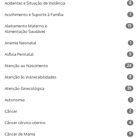
Acidentes e Situação de Violência
8
Acolhimento e Suporte à Família
7
Aleitamento Materno e
15
Alimentação Saudável
Anemia Neonatal
1
Asfixia Perinatal
5
Atenção ao Nascimento
24
Atenção às Vulnerabilidades
8
Atenção Ginecológica
35
Autonomia
1
Câncer
2
Câncer cérvico-uterino
4
Câncer de Mama
9