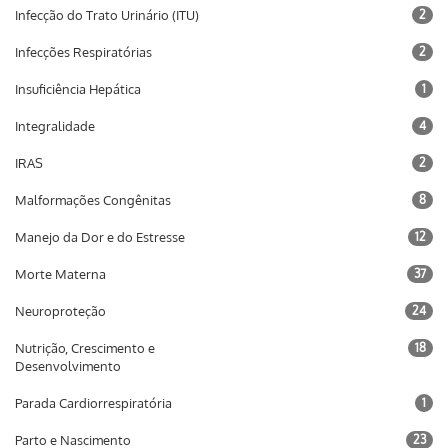
Infecção do Trato Urinário (ITU)
2
Infecções Respiratórias
2
Insuficiência Hepática
1
Integralidade
4
IRAS
2
Malformações Congênitas
8
Manejo da Dor e do Estresse
12
Morte Materna
37
Neuroproteção
24
Nutrição, Crescimento e
18
Desenvolvimento
Parada Cardiorrespiratória
1
Parto e Nascimento
23