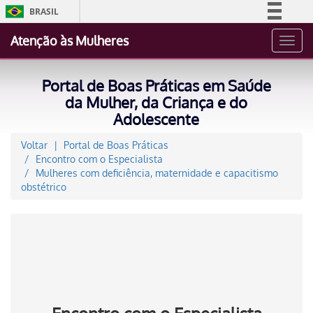
BRASIL
Simplifique!
Atenção às Mulheres
Toggl
Comunica BR
navig
Participe
Portal de Boas Práticas em Saúde
Acesso à informação
da Mulher, da Criança e do
Adolescente
Legislação
Canais
Voltar
Portal de Boas Práticas
Encontro com o Especialista
Mulheres com deficiência, maternidade e capacitismo
obstétrico