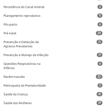
Persistência do Canal Arterial
2
Planejamento reprodutivo
11
Pós-parto
6
Pré-natal
25
Prevenção e Detecção de
21
Agravos Prevalentes
Prevenção e Manejo da Infecção
17
Questões Respiratórias na
6
Infância
Recém-nascido
22
Retinopatia da Prematuridade
2
Saúde da Criança
41
Saúde das Mulheres
19