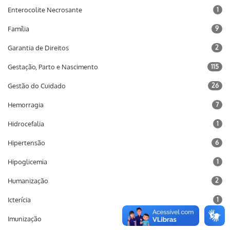
Enterocolite Necrosante
1
Família
9
Garantia de Direitos
2
Gestação, Parto e Nascimento
115
Gestão do Cuidado
26
Hemorragia
7
Hidrocefalia
1
Hipertensão
6
Hipoglicemia
1
Humanização
2
Icterícia
1
Imunização
10