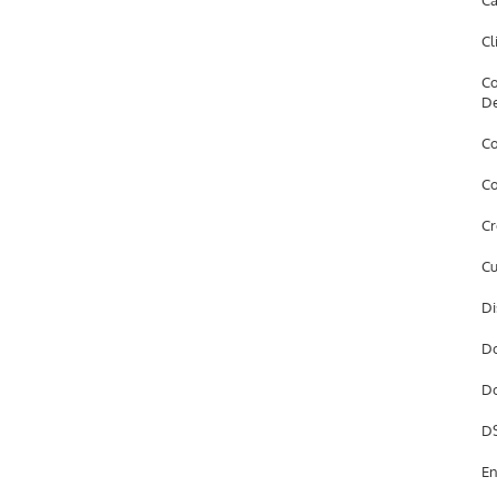
Câ
Cl
Co
D
Co
Co
Cr
Cu
Di
Do
Do
DS
En