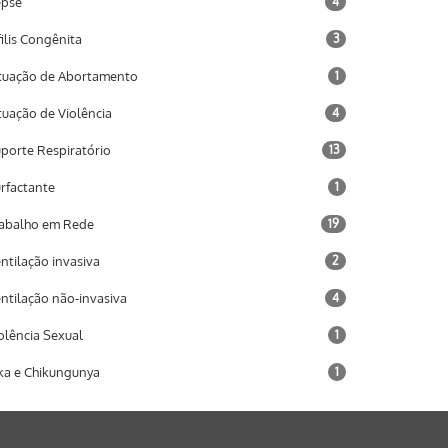
epse
4
filis Congênita
3
tuação de Abortamento
1
tuação de Violência
4
porte Respiratório
13
rfactante
1
abalho em Rede
19
ntilação invasiva
2
ntilação não-invasiva
4
olência Sexual
1
ka e Chikungunya
1