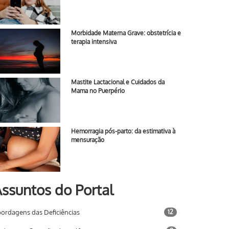
Morbidade Materna Grave: obstetrícia e
terapia intensiva
Mastite Lactacional e Cuidados da
Mama no Puerpério
Hemorragia pós-parto: da estimativa à
mensuração
ssuntos do Portal
ordagens das Deficiências
12