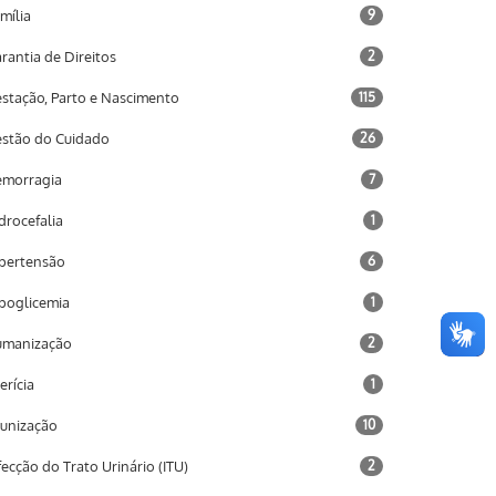
mília
9
rantia de Direitos
2
stação, Parto e Nascimento
115
stão do Cuidado
26
morragia
7
drocefalia
1
pertensão
6
poglicemia
1
umanização
2
terícia
1
unização
10
fecção do Trato Urinário (ITU)
2