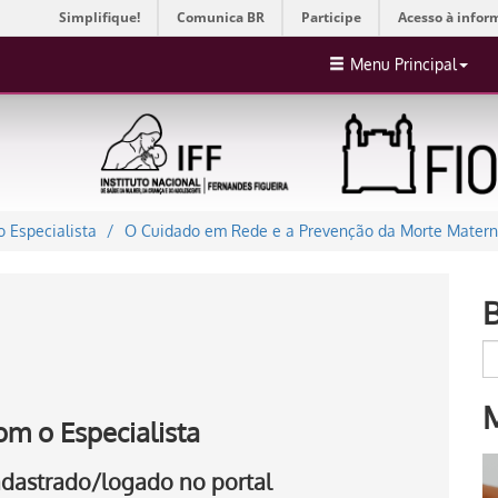
Simplifique!
Comunica BR
Participe
Acesso à infor
Menu Principal
 Especialista
O Cuidado em Rede e a Prevenção da Morte Materna
om o Especialista
cadastrado/logado no portal