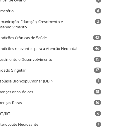
ncer de Ovário
imatério
6
municação, Educação, Crescimento e
2
esenvolvimento
ndições Crônicas de Saúde
42
ndições relevantes para a Atenção Neonatal
46
escimento e Desenvolvimento
15
idado Singular
12
splasia Broncopulmonar (DBP)
1
enças oncológicas
15
enças Raras
16
T/IST
6
terocolite Necrosante
1