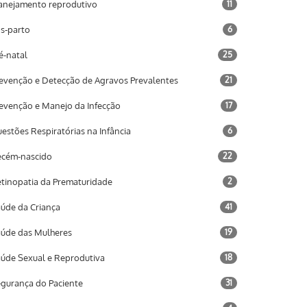
anejamento reprodutivo
11
s-parto
6
é-natal
25
evenção e Detecção de Agravos Prevalentes
21
evenção e Manejo da Infecção
17
estões Respiratórias na Infância
6
cém-nascido
22
tinopatia da Prematuridade
2
úde da Criança
41
úde das Mulheres
19
úde Sexual e Reprodutiva
18
gurança do Paciente
31