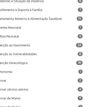
identes e Situação de Violência
8
olhimento e Suporte à Família
7
eitamento Materno e Alimentação Saudável
15
emia Neonatal
1
fixia Perinatal
5
enção ao Nascimento
24
enção às Vulnerabilidades
8
enção Ginecológica
35
utonomia
1
ncer
2
ncer cérvico-uterino
4
âncer de Mama
9
1