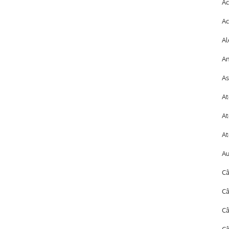
Ac
Ac
Al
An
As
At
At
At
A
Câ
Câ
C