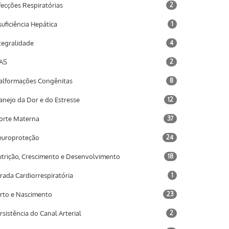
fecções Respiratórias
2
suficiência Hepática
1
tegralidade
4
AS
2
lformações Congênitas
8
nejo da Dor e do Estresse
12
rte Materna
37
uroproteção
24
trição, Crescimento e Desenvolvimento
18
rada Cardiorrespiratória
1
rto e Nascimento
23
rsistência do Canal Arterial
2