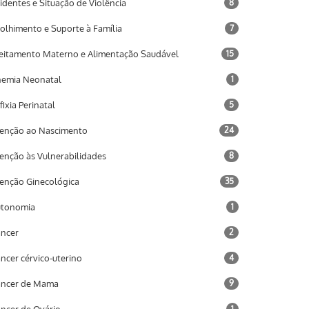
identes e Situação de Violência
8
olhimento e Suporte à Família
7
eitamento Materno e Alimentação Saudável
15
emia Neonatal
1
fixia Perinatal
5
enção ao Nascimento
24
enção às Vulnerabilidades
8
enção Ginecológica
35
utonomia
1
ncer
2
ncer cérvico-uterino
4
âncer de Mama
9
1