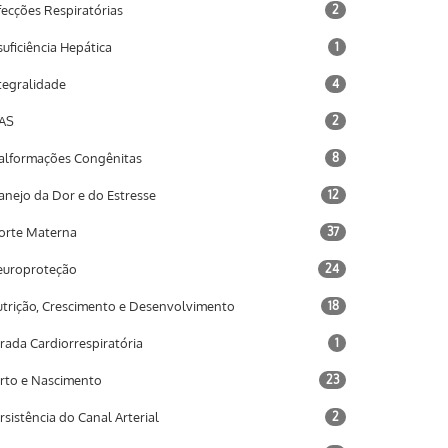
fecções Respiratórias
2
suficiência Hepática
1
tegralidade
4
AS
2
lformações Congênitas
8
nejo da Dor e do Estresse
12
rte Materna
37
uroproteção
24
trição, Crescimento e Desenvolvimento
18
rada Cardiorrespiratória
1
rto e Nascimento
23
rsistência do Canal Arterial
2