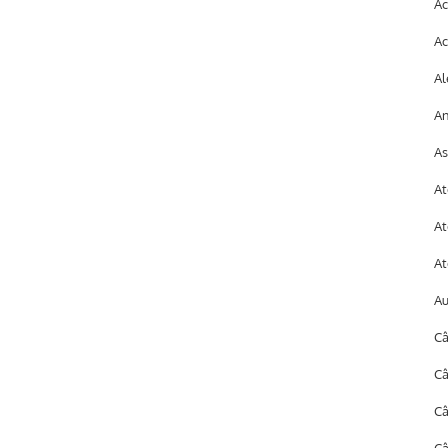
Ac
Ac
Al
An
As
At
At
At
A
Câ
Câ
C