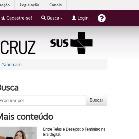
mação
Legislação
Canais
Cadastre-se!
Busca
Login
na Yanomami
Busca
Buscar
Mais conteúdo
Entre Telas e Desejos: o Feminino na
Era Digital