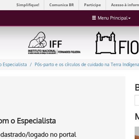
Simplifique!
Comunica BR
Participe
Acesso à infor
Menu Principal
 Especialista
Pós-parto e os círculos de cuidado na Terra Indíge
om o Especialista
cadastrado/logado no portal