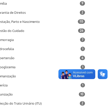
mília
9
rantia de Direitos
2
stação, Parto e Nascimento
115
stão do Cuidado
26
morragia
7
drocefalia
1
pertensão
6
poglicemia
1
umanização
2
terícia
1
unização
10
fecção do Trato Urinário (ITU)
2