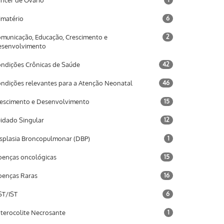
ncer de Ovário
imatério
6
municação, Educação, Crescimento e
2
esenvolvimento
ndições Crônicas de Saúde
42
ndições relevantes para a Atenção Neonatal
46
escimento e Desenvolvimento
15
idado Singular
12
splasia Broncopulmonar (DBP)
1
enças oncológicas
15
enças Raras
16
T/IST
6
terocolite Necrosante
1