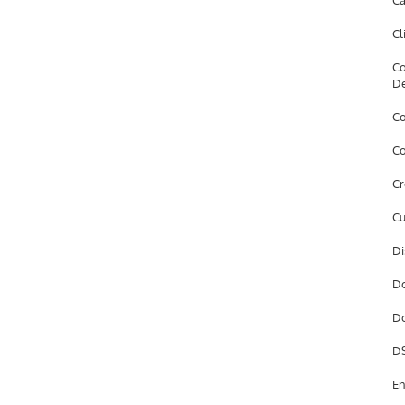
Câ
Cl
Co
D
Co
Co
Cr
Cu
Di
Do
Do
DS
En