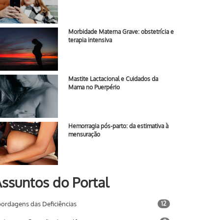
Morbidade Materna Grave: obstetrícia e
terapia intensiva
Mastite Lactacional e Cuidados da
Mama no Puerpério
Hemorragia pós-parto: da estimativa à
mensuração
ssuntos do Portal
ordagens das Deficiências
12