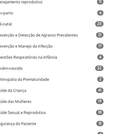
anejamento reprodutivo
11
s-parto
6
é-natal
25
evenção e Detecção de Agravos Prevalentes
21
evenção e Manejo da Infecção
17
estões Respiratórias na Infância
6
cém-nascido
22
tinopatia da Prematuridade
2
úde da Criança
41
úde das Mulheres
19
úde Sexual e Reprodutiva
18
gurança do Paciente
31