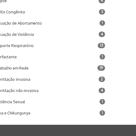
epse
4
filis Congênita
3
tuação de Abortamento
1
tuação de Violência
4
porte Respiratório
13
rfactante
1
abalho em Rede
19
ntilação invasiva
2
ntilação não-invasiva
4
olência Sexual
1
ka e Chikungunya
1