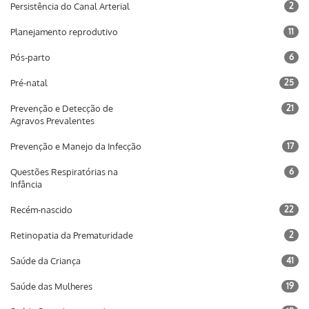
Persistência do Canal Arterial
2
Planejamento reprodutivo
11
Pós-parto
6
Pré-natal
25
Prevenção e Detecção de
21
Agravos Prevalentes
Prevenção e Manejo da Infecção
17
Questões Respiratórias na
6
Infância
Recém-nascido
22
Retinopatia da Prematuridade
2
Saúde da Criança
41
Saúde das Mulheres
19