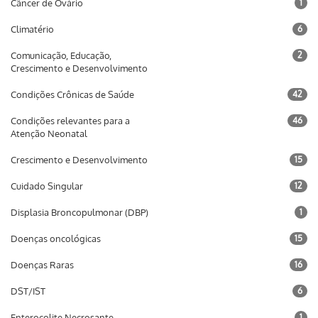
Câncer de Ovário
1
Climatério
6
Comunicação, Educação,
2
Crescimento e Desenvolvimento
Condições Crônicas de Saúde
42
Condições relevantes para a
46
Atenção Neonatal
Crescimento e Desenvolvimento
15
Cuidado Singular
12
Displasia Broncopulmonar (DBP)
1
Doenças oncológicas
15
Doenças Raras
16
DST/IST
6
Enterocolite Necrosante
1