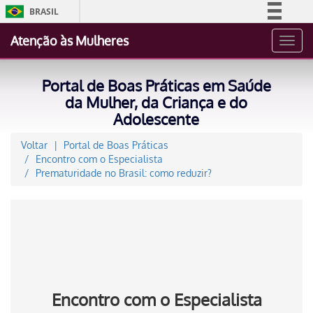
BRASIL
Simplifique!
Atenção às Mulheres
Toggl
Comunica BR
navig
Participe
Portal de Boas Práticas em Saúde
Acesso à informação
da Mulher, da Criança e do
Adolescente
Legislação
Canais
Voltar
Portal de Boas Práticas
Encontro com o Especialista
Prematuridade no Brasil: como reduzir?
Encontro com o Especialista