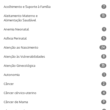
Acolhimento e Suporte à Família
7
Aleitamento Materno e
15
Alimentação Saudável
Anemia Neonatal
1
Asfixia Perinatal
5
Atenção ao Nascimento
24
Atenção às Vulnerabilidades
8
Atenção Ginecológica
35
Autonomia
1
Câncer
2
Câncer cérvico-uterino
4
Câncer de Mama
9