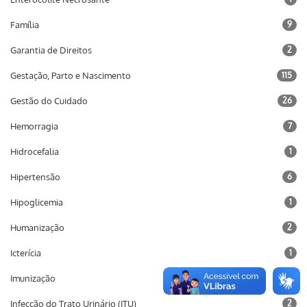
Família
9
Garantia de Direitos
2
Gestação, Parto e Nascimento
115
Gestão do Cuidado
26
Hemorragia
7
Hidrocefalia
1
Hipertensão
6
Hipoglicemia
1
Humanização
2
Icterícia
1
Imunização
10
Infecção do Trato Urinário (ITU)
2