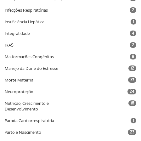
Infecções Respiratórias
2
Insuficiência Hepática
1
Integralidade
4
IRAS
2
Malformações Congênitas
8
Manejo da Dor e do Estresse
12
Morte Materna
37
Neuroproteção
24
Nutrição, Crescimento e
18
Desenvolvimento
Parada Cardiorrespiratória
1
Parto e Nascimento
23