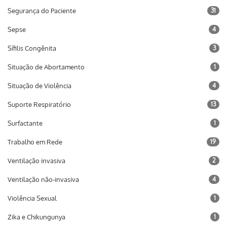
Segurança do Paciente
31
Sepse
4
Sífilis Congênita
3
Situação de Abortamento
1
Situação de Violência
4
Suporte Respiratório
13
Surfactante
1
Trabalho em Rede
19
Ventilação invasiva
2
Ventilação não-invasiva
4
Violência Sexual
1
Zika e Chikungunya
1