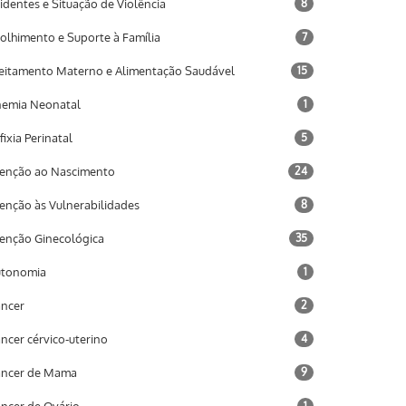
identes e Situação de Violência
8
olhimento e Suporte à Família
7
eitamento Materno e Alimentação Saudável
15
emia Neonatal
1
fixia Perinatal
5
enção ao Nascimento
24
enção às Vulnerabilidades
8
enção Ginecológica
35
utonomia
1
ncer
2
ncer cérvico-uterino
4
âncer de Mama
9
1