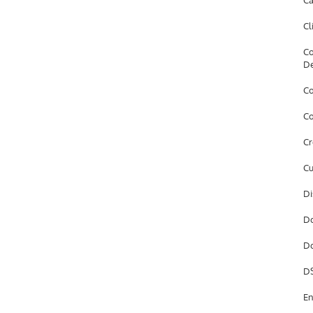
Câ
Cl
Co
D
Co
Co
Cr
Cu
Di
Do
Do
DS
En