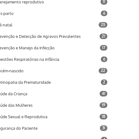
anejamento reprodutivo
11
s-parto
6
é-natal
25
evenção e Detecção de Agravos Prevalentes
21
evenção e Manejo da Infecção
17
estões Respiratórias na Infância
6
cém-nascido
22
tinopatia da Prematuridade
2
úde da Criança
41
úde das Mulheres
19
úde Sexual e Reprodutiva
18
gurança do Paciente
31