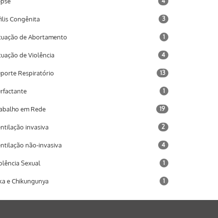
epse
4
filis Congênita
3
tuação de Abortamento
1
tuação de Violência
4
porte Respiratório
13
rfactante
1
abalho em Rede
19
ntilação invasiva
2
ntilação não-invasiva
4
olência Sexual
1
ka e Chikungunya
1