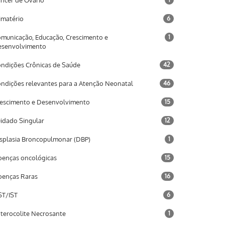
ncer de Ovário
imatério
6
municação, Educação, Crescimento e
1
esenvolvimento
ndições Crônicas de Saúde
42
ndições relevantes para a Atenção Neonatal
46
escimento e Desenvolvimento
15
idado Singular
12
splasia Broncopulmonar (DBP)
1
enças oncológicas
15
enças Raras
16
T/IST
6
terocolite Necrosante
1