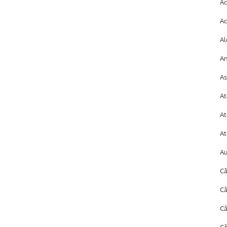
Ac
Ac
Al
An
As
At
At
At
A
Câ
Câ
C