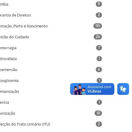
mília
9
rantia de Direitos
2
stação, Parto e Nascimento
115
stão do Cuidado
26
morragia
7
drocefalia
1
pertensão
6
poglicemia
1
umanização
2
terícia
1
unização
10
fecção do Trato Urinário (ITU)
2