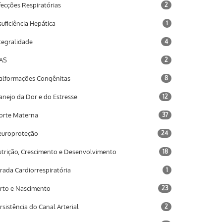
fecções Respiratórias
2
suficiência Hepática
1
tegralidade
4
AS
2
lformações Congênitas
8
nejo da Dor e do Estresse
12
rte Materna
37
uroproteção
24
trição, Crescimento e Desenvolvimento
18
rada Cardiorrespiratória
1
rto e Nascimento
23
rsistência do Canal Arterial
2