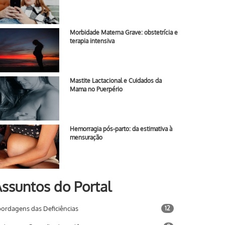
Morbidade Materna Grave: obstetrícia e
terapia intensiva
Mastite Lactacional e Cuidados da
Mama no Puerpério
Hemorragia pós-parto: da estimativa à
mensuração
ssuntos do Portal
ordagens das Deficiências
12