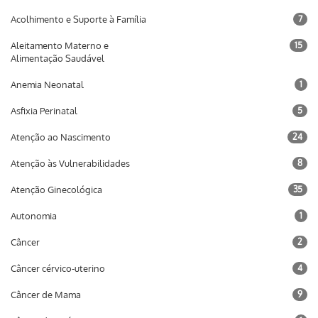
Acolhimento e Suporte à Família
7
Aleitamento Materno e
15
Alimentação Saudável
Anemia Neonatal
1
Asfixia Perinatal
5
Atenção ao Nascimento
24
Atenção às Vulnerabilidades
8
Atenção Ginecológica
35
Autonomia
1
Câncer
2
Câncer cérvico-uterino
4
Câncer de Mama
9