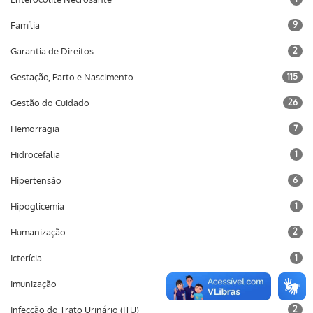
Família
9
Garantia de Direitos
2
Gestação, Parto e Nascimento
115
Gestão do Cuidado
26
Hemorragia
7
Hidrocefalia
1
Hipertensão
6
Hipoglicemia
1
Humanização
2
Icterícia
1
Imunização
10
Infecção do Trato Urinário (ITU)
2