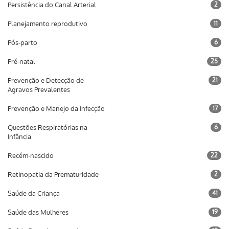
Persistência do Canal Arterial
2
Planejamento reprodutivo
11
Pós-parto
6
Pré-natal
25
Prevenção e Detecção de
21
Agravos Prevalentes
Prevenção e Manejo da Infecção
17
Questões Respiratórias na
6
Infância
Recém-nascido
22
Retinopatia da Prematuridade
2
Saúde da Criança
41
Saúde das Mulheres
19