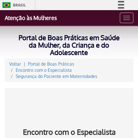
BRASIL
Simplifique!
Atenção às Mulheres
Toggl
Comunica BR
navig
Participe
Portal de Boas Práticas em Saúde
Acesso à informação
da Mulher, da Criança e do
Adolescente
Legislação
Canais
Voltar
Portal de Boas Práticas
Encontro com o Especialista
Segurança do Paciente em Maternidades
Encontro com o Especialista