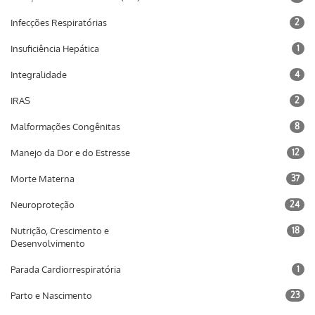
Infecções Respiratórias
2
Insuficiência Hepática
1
Integralidade
4
IRAS
2
Malformações Congênitas
8
Manejo da Dor e do Estresse
12
Morte Materna
37
Neuroproteção
24
Nutrição, Crescimento e
18
Desenvolvimento
Parada Cardiorrespiratória
1
Parto e Nascimento
23