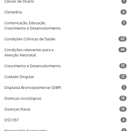
Câncer de Ovário
1
Climatério
6
Comunicação, Educação,
1
Crescimento e Desenvolvimento
Condições Crônicas de Saúde
42
Condições relevantes para a
46
Atenção Neonatal
Crescimento e Desenvolvimento
15
Cuidado Singular
12
Displasia Broncopulmonar (DBP)
1
Doenças oncológicas
15
Doenças Raras
16
DST/IST
6
Enterocolite Necrosante
1