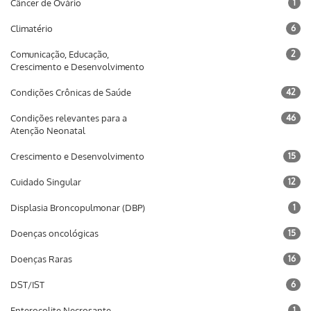
Câncer de Ovário
1
Climatério
6
Comunicação, Educação,
2
Crescimento e Desenvolvimento
Condições Crônicas de Saúde
42
Condições relevantes para a
46
Atenção Neonatal
Crescimento e Desenvolvimento
15
Cuidado Singular
12
Displasia Broncopulmonar (DBP)
1
Doenças oncológicas
15
Doenças Raras
16
DST/IST
6
Enterocolite Necrosante
1