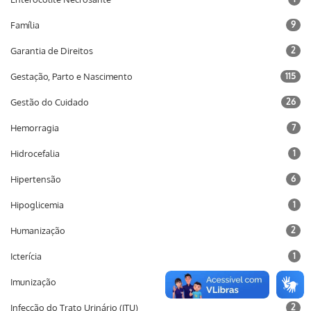
Família
9
Garantia de Direitos
2
Gestação, Parto e Nascimento
115
Gestão do Cuidado
26
Hemorragia
7
Hidrocefalia
1
Hipertensão
6
Hipoglicemia
1
Humanização
2
Icterícia
1
Imunização
10
Infecção do Trato Urinário (ITU)
2