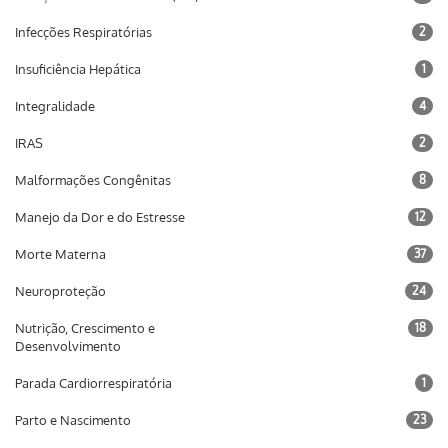
Infecções Respiratórias
2
Insuficiência Hepática
1
Integralidade
4
IRAS
2
Malformações Congênitas
8
Manejo da Dor e do Estresse
12
Morte Materna
37
Neuroproteção
24
Nutrição, Crescimento e
18
Desenvolvimento
Parada Cardiorrespiratória
1
Parto e Nascimento
23