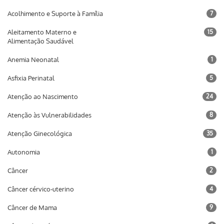
Acolhimento e Suporte à Família
7
Aleitamento Materno e
15
Alimentação Saudável
Anemia Neonatal
1
Asfixia Perinatal
5
Atenção ao Nascimento
24
Atenção às Vulnerabilidades
8
Atenção Ginecológica
35
Autonomia
1
Câncer
2
Câncer cérvico-uterino
4
Câncer de Mama
9