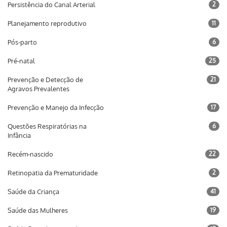
Persistência do Canal Arterial
2
Planejamento reprodutivo
11
Pós-parto
6
Pré-natal
25
Prevenção e Detecção de
21
Agravos Prevalentes
Prevenção e Manejo da Infecção
17
Questões Respiratórias na
6
Infância
Recém-nascido
22
Retinopatia da Prematuridade
2
Saúde da Criança
41
Saúde das Mulheres
19