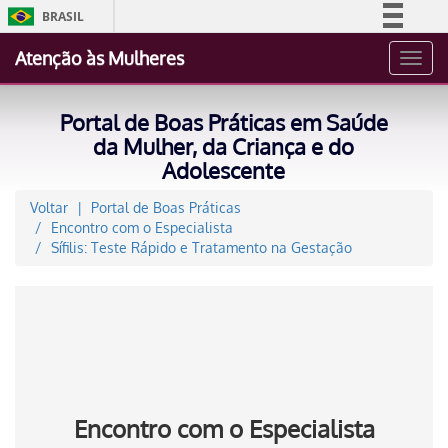
BRASIL
Simplifique!
Atenção às Mulheres
Toggl
Comunica BR
navig
Participe
Portal de Boas Práticas em Saúde
Acesso à informação
da Mulher, da Criança e do
Adolescente
Legislação
Canais
Voltar
Portal de Boas Práticas
Encontro com o Especialista
Sífilis: Teste Rápido e Tratamento na Gestação
Encontro com o Especialista